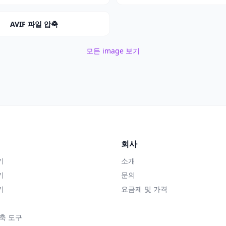
AVIF 파일 압축
모든 image 보기
회사
기
소개
기
문의
기
요금제 및 가격
축 도구