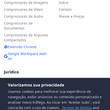
Compressores de Imagens
Sobre
Compressores de Vídeo
Contato
Compressores de Áudio
Planos e Preços
Compressores de
Documentos
Compressores de Arquivos
Compactados
Extensão Chrome
Google Workspace Add-
on
Jurídico
Política de Privacidade
Valorizamos sua privacidade
Termos de Serviço
Usamos cookies para melhorar sua experiência de
Política DMCA
navegação, exibir anúncios ou conteúdo personalizado e
Perguntas frequentes
analisar nosso tráfego. Ao clicar em "Aceitar tudo", você
concorda com o uso de cookies.
Termos de Serviço
and