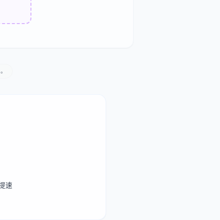
印。
用提速
制