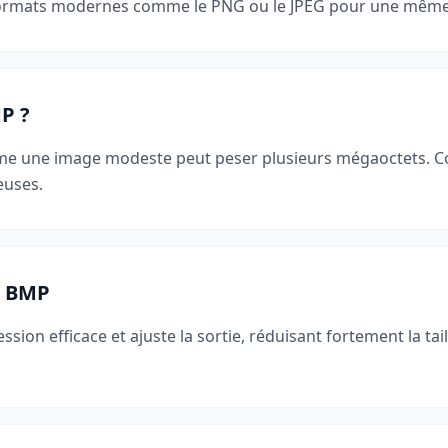
s formats modernes comme le PNG ou le JPEG pour une mêm
P ?
même une image modeste peut peser plusieurs mégaoctets.
euses.
n BMP
sion efficace et ajuste la sortie, réduisant fortement la t