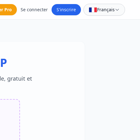
er Pro
Se connecter
S'inscrire
Français
MP
e, gratuit et