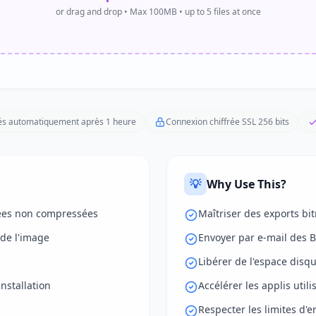
or drag and drop • Max 100MB • up to 5 files at once
més automatiquement après 1 heure
Connexion chiffrée SSL 256 bits
💡
Why Use This?
ées non compressées
Maîtriser des exports b
de l'image
Envoyer par e-mail des 
Libérer de l'espace disq
nstallation
Accélérer les applis uti
Respecter les limites d'