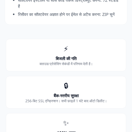
सॉफ़्टवेयर इंस्टॉलर या सोर्स कोड पैकेज डिस्ट्रीब्यूट करना: 7Z स्टैंडर्ड
है
रिसीवर का सॉफ़्टवेयर अज्ञात होने पर ईमेल से अटैच करना: ZIP चुनें
⚡
बिजली की गति
क्लाउड प्रोसेसिंग सेकंडों में परिणाम देती है।
🔒
बैंक-स्तरीय सुरक्षा
256-बिट SSL एन्क्रिप्शन। सभी फ़ाइलें 1 घंटे बाद ऑटो डिलीट।
✨