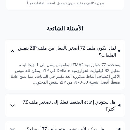
بدون تكاليف مخفية، بدون تسجيل. اضغط الملفات فوراً.
الأسئلة الشائعة
لماذا يكون ملف 7Z أصغر بالفعل من ملف ZIP بنفس
الملفات؟
يستخدم 7Z خوارزمية LZMA2 بقاموس يصل إلى 1 جيجابايت،
مقابل 32 كيلوبايت لخوارزمية Deflate في ZIP. يمكن للقاموس
الأكبر اكتشاف أنماط متكررة أبعد بكثير في البيانات، مما يمنح عادةً
ضغطًا أفضل بنسبة 30-70% من ZIP لنفس المحتوى.
هل ستؤدي إعادة الضغط فعليًا إلى تصغير ملف 7Z
أكثر؟
هل يمكن لأي شخص فتح ملف 7Z أرسله؟