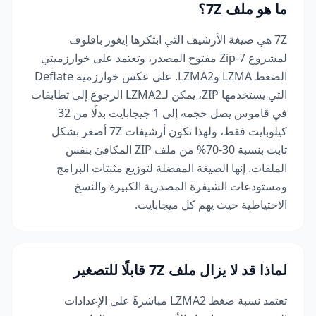
ما هو ملف 7Z؟
7Z هي صيغة الأرشيف التي ابتكرها إيغور بافلوف
لمشروع 7-Zip مفتوح المصدر، وتعتمد على خوارزميتي
الضغط LZMA وLZMA2. على عكس خوارزمية Deflate
التي يستخدمها ZIP، يمكن لـLZMA2 الرجوع إلى تطابقات
في قاموس يصل حجمه إلى 1 جيجابايت بدلًا من 32
كيلوبايت فقط، ولهذا تكون أرشيفات 7Z أصغر بشكل
ثابت بنسبة 30-70% من ملف ZIP المكافئ بنفس
الملفات. إنها الصيغة المفضلة لتوزيع مثبتات البرامج
ومستودعات الشيفرة المصدرية الكبيرة والنسخ
الاحتياطية حيث يهم كل ميجابايت.
لماذا قد لا يزال ملف 7Z قابلًا للتصغير
تعتمد نسبة ضغط LZMA2 مباشرةً على الإعدادات