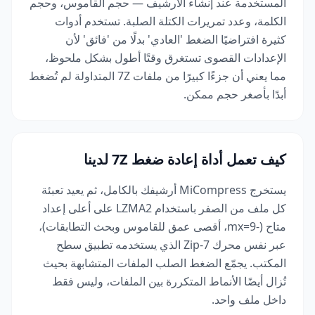
المستخدمة عند إنشاء الأرشيف — حجم القاموس، وحجم
الكلمة، وعدد تمريرات الكتلة الصلبة. تستخدم أدوات
كثيرة افتراضيًا الضغط 'العادي' بدلًا من 'فائق' لأن
الإعدادات القصوى تستغرق وقتًا أطول بشكل ملحوظ،
مما يعني أن جزءًا كبيرًا من ملفات 7Z المتداولة لم تُضغط
أبدًا بأصغر حجم ممكن.
كيف تعمل أداة إعادة ضغط 7Z لدينا
يستخرج MiCompress أرشيفك بالكامل، ثم يعيد تعبئة
كل ملف من الصفر باستخدام LZMA2 على أعلى إعداد
متاح (-mx=9، أقصى عمق للقاموس وبحث التطابقات)،
عبر نفس محرك 7-Zip الذي يستخدمه تطبيق سطح
المكتب. يجمّع الضغط الصلب الملفات المتشابهة بحيث
تُزال أيضًا الأنماط المتكررة بين الملفات، وليس فقط
داخل ملف واحد.