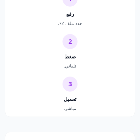
رفع
حدد ملف 7Z.
2
ضغط
تلقائي.
3
تحميل
مباشر.