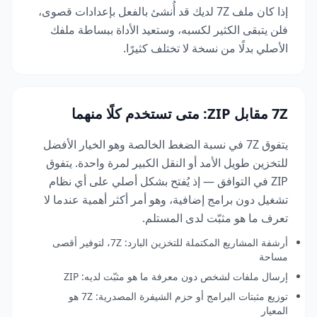
إذا كان ملف 7Z لديك قد أُنشئ بالفعل بإعدادات قصوى،
فلن يتبقى الكثير لكسبه، وستعيد الأداة ببساطة ملفك
الأصلي بدلًا من نسخة لا تختلف كثيرًا.
7Z مقابل ZIP: متى تستخدم كلًا منهما
يتفوق 7Z في نسبة الضغط الخالصة وهو الخيار الأفضل
للتخزين طويل الأمد أو النقل الكبير لمرة واحدة. يتفوق
ZIP في التوافق — إذ يُفتح بشكل أصلي على أي نظام
تشغيل دون برامج إضافية، وهو أمر أكثر أهمية عندما لا
تعرف ما هو مثبّت لدى المستلم.
أرشفة المشاريع المكتملة للتخزين البارد: 7Z، لتوفير أقصى
مساحة
إرسال ملفات لشخص دون معرفة ما هو مثبّت لديه: ZIP
توزيع مثبتات البرامج أو حزم الشيفرة المصدرية: 7Z هو
المعيار