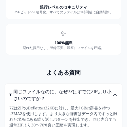
銀行レベルのセキュリティ
256ビットSSL暗号化。すべてのファイルは1時間後に自動削除。
✨
100%無料
隠れた費用なし、登録不要。即座にファイルを圧縮。
よくある質問
同じファイルなのに、なぜ7ZはすでにZIPより小
さいのですか？
7ZはZIPのDeflateの32KBに対し、最大1GBの辞書を持つ
LZMA2を使用します。より大きな辞書はデータ内でずっと離
れた場所にある繰り返しパターンを検出でき、同じ内容でも
通常ZIPより30〜70%良い圧縮を実現します。