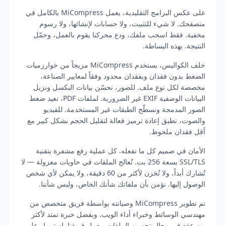
على عكس البرامج التقليدية، يعمل MiCompress بالكامل في
متصفحك. لا شيء للتثبيت، ولا حسابات لإنشائها، ولا رسوم
مخفية. فقط اسحب ملفك، ودع محركنا يقوم بالعمل، وحمّل
النتيجة. بهذه البساطة.
خلف الكواليس، يستخدم MiCompress مزيجاً من خوارزميات
الضغط بدون فقدان وبفقدان محدود وفقاً لمعايير الصناعة،
مخصصة لكل نوع ملف. للصور، نحسّن بيانات البكسل ونزيل
البيانات الوصفية EXIF غير الضرورية. لملفات PDF، نعيد ضغط
الصور المدمجة ونسطّح الطبقات غير المستخدمة. للفيديو
والصوت، نطبق إعادة ترميز فعالة لتقليل الحجم بشكل كبير مع
أقل فقدان ملحوظ.
الأمان في صميم كل ما نفعله. كل عملية رفع مشفرة بتقنية
SSL/TLS بسعة 256 بت. تُعالج الملفات في حاويات معزولة — لا
تُشارك أبداً، ولا تُخزن لأكثر من 60 دقيقة، ولا يمكن لأي شخص
الوصول إليها. نؤمن بأن ملفاتك شأنك الخاص، وليس شأننا.
تم تطوير MiCompress وصيانته بواسطة فريق متخصص من
مهندسي الوسائط وخبراء أداء الويب. وبفضل خبرة تمتد لأكثر
من عقد في مجال تحسين الملفات، يعمل فريقنا باستمرار على