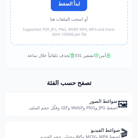
ابدأ الضغط
أو اسحب الملفات هنا
Supported: PDF, JPG, PNG, WEBP, MP4, MP3 and more.
MAX 100MB per file.
آمن
تشفير SSL
يُحذف تلقائياً خلال ساعة
تصفح حسب الفئة
🖼️
ضواغط الصور
اضغط JPG وPNG وWebP وGIF وقلّل حجم الملف
🎬
ضواغط الفيديو
اضغط MP4 وMOV وAVI وحسّن حجم الفيديو