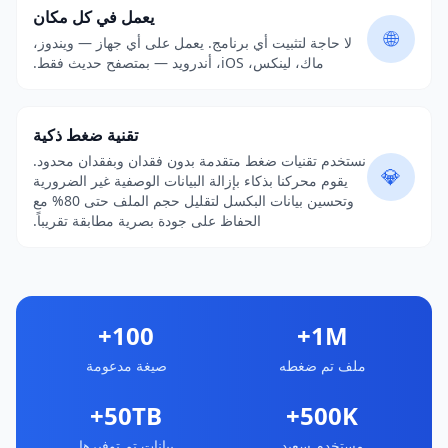
يعمل في كل مكان
🌐
لا حاجة لتثبيت أي برنامج. يعمل على أي جهاز — ويندوز،
ماك، لينكس، iOS، أندرويد — بمتصفح حديث فقط.
تقنية ضغط ذكية
نستخدم تقنيات ضغط متقدمة بدون فقدان وبفقدان محدود.
💎
يقوم محركنا بذكاء بإزالة البيانات الوصفية غير الضرورية
وتحسين بيانات البكسل لتقليل حجم الملف حتى 80% مع
الحفاظ على جودة بصرية مطابقة تقريباً.
100+
1M+
ملف تم ضغطه
صيغة مدعومة
50TB+
500K+
مستخدم سعيد
بيانات تم توفيرها