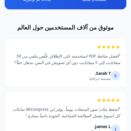
موثوق من آلاف المستخدمين حول العالم
"أفضل ضاغط PDF استخدمته على الإطلاق. قلّص ملفي من 50
ميجابايت إلى 5 ميجابايت دون أي تشويش في النص. مذهل حقاً!"
Sarah T.
S
مصممة جرافيك
"أضغط مئات صور المنتجات يومياً. يوفر لي MiCompress ساعات
كل أسبوع بفضل المعالجة الجماعية. الجودة دائماً ممتازة."
James L.
J