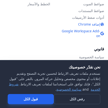
ضواغط الصوت
الخطط والأسعار
ضواغط المستندات
أدوات ضغط الأرشيفات
إضافة Chrome
Google Workspace Add-
on
قانوني
سياسة الخصوصية
شروط الخدمة
نحن نقدّر خصوصيتك
سياسة DMCA
نستخدم ملفات تعريف الارتباط لتحسين تجربة التصفح وتقديم
الأسئلة الشائعة
إعلانات أو محتوى مخصص وتحليل حركة المرور. بالنقر على "قبول
الكل"، فإنك توافق على استخدامنا لملفات تعريف الارتباط.
شروط
الخدمة
and
سياسة الخصوصية
.
© 2026 MiCompress. جميع الحقوق محفوظة.
رفض الكل
قبول الكل