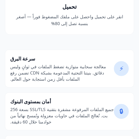
تحميل
انقر على تحميل واحصل على ملفك المضغوط فوراً — أصغر
بنسبة تصل إلى 80%
لماذا تختار MiCompress؟
سرعة البرق
معالجة سحابية متوازية تضغط الملفات في ثوانٍ وليس
⚡
دقائق. بنيتنا التحتية المدعومة بشبكة CDN تضمن رفع
الملفات بأقل زمن استجابة حول العالم.
أمان بمستوى البنوك
جميع الملفات المرفوعة مشفرة بتقنية SSL/TLS بسعة 256
🔒
بت. تُعالج الملفات في حاويات معزولة وتُمسح نهائياً من
خوادمنا خلال 60 دقيقة.