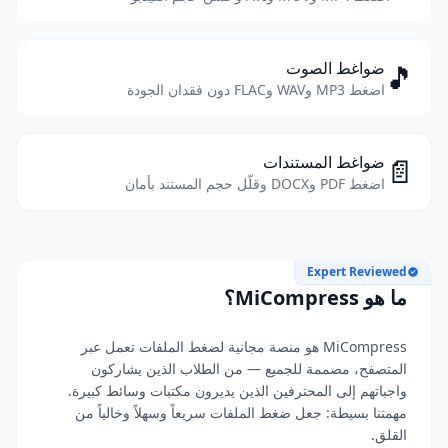
🎵
ضواغط الصوت
اضغط MP3 وWAV وFLAC دون فقدان الجودة
📄
ضواغط المستندات
اضغط PDF وDOCX وقلّل حجم المستند بأمان
Expert Reviewed
ما هو MiCompress؟
MiCompress هو منصة مجانية لضغط الملفات تعمل عبر
المتصفح، مصممة للجميع — من الطلاب الذين يشاركون
واجباتهم إلى المحترفين الذين يديرون مكتبات وسائط كبيرة.
مهمتنا بسيطة: جعل ضغط الملفات سريعاً وسهلاً وخالياً من
القلق.