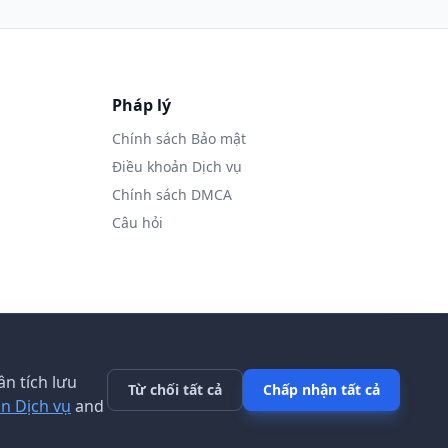
Pháp lý
Chính sách Bảo mật
Điều khoản Dịch vụ
Chính sách DMCA
Câu hỏi
n tích lưu
Từ chối tất cả
Chấp nhận tất cả
n Dịch vụ
and