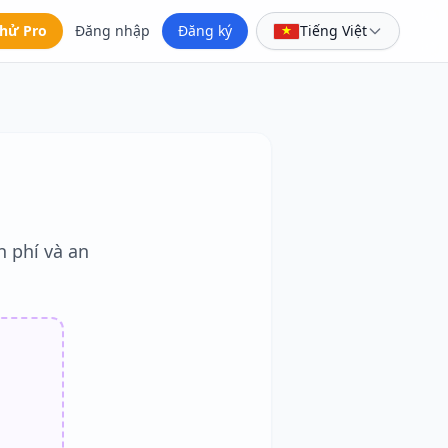
hử Pro
Đăng nhập
Đăng ký
Tiếng Việt
 phí và an