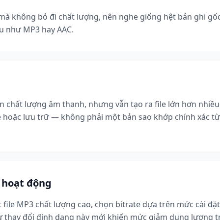
à không bỏ đi chất lượng, nên nghe giống hệt bản ghi gốc. 
iệu như MP3 hay AAC.
n chất lượng âm thanh, nhưng vẫn tạo ra file lớn hơn nhiề
 sẻ hoặc lưu trữ — không phải một bản sao khớp chính xác t
i hoạt động
ile MP3 chất lượng cao, chọn bitrate dựa trên mức cài đặt 
ự thay đổi định dạng này mới khiến mức giảm dung lượng tr