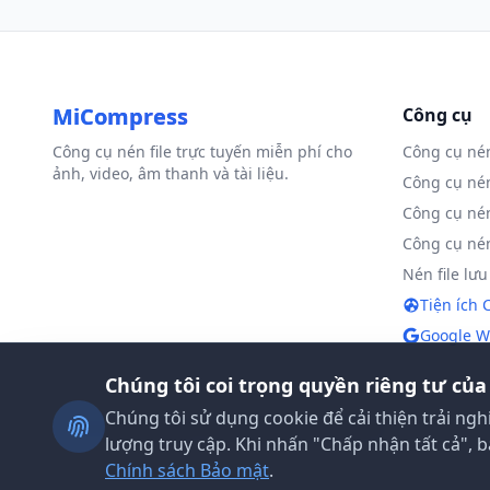
MiCompress
Công cụ
Công cụ nén file trực tuyến miễn phí cho
Công cụ né
ảnh, video, âm thanh và tài liệu.
Công cụ né
Công cụ né
Công cụ nén
Nén file lưu
Tiện ích
Google W
Chúng tôi coi trọng quyền riêng tư của
Chúng tôi sử dụng cookie để cải thiện trải ng
© 2026 MiCompress. Mọi quyền được bảo lưu.
lượng truy cập. Khi nhấn "Chấp nhận tất cả", 
Chính sách Bảo mật
.