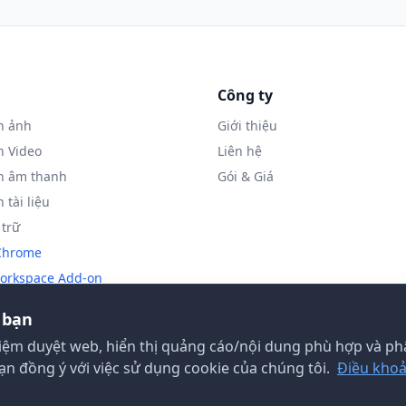
Công ty
n ảnh
Giới thiệu
n Video
Liên hệ
n âm thanh
Gói & Giá
 tài liệu
 trữ
 Chrome
orkspace Add-on
 bạn
hiệm duyệt web, hiển thị quảng cáo/nội dung phù hợp và phâ
bạn đồng ý với việc sử dụng cookie của chúng tôi.
Điều khoả