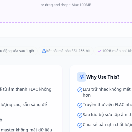
or drag and drop • Max 100MB
tự động xóa sau 1 giờ
Kết nối mã hóa SSL 256-bit
100% miễn phí. K
💡
Why Use This?
ể từ âm thanh FLAC không
Lưu trữ nhạc không mất 
hơn
 lượng cao, sẵn sàng để
Truyền thư viện FLAC n
Sao lưu bộ sưu tập âm 
mờ
Chia sẻ bản ghi chất lư
n master không mất dữ liệu