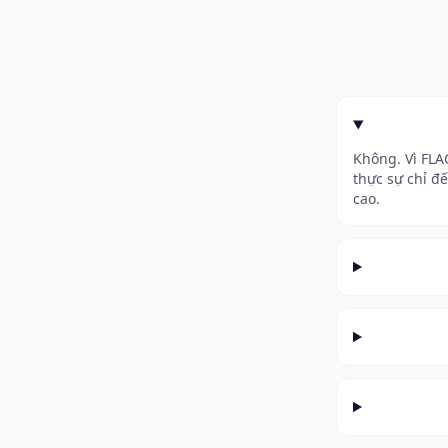
Không. Vì FLA
thực sự chỉ đ
cao.