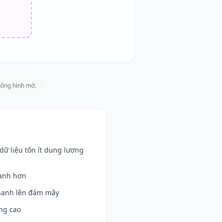
hông hình mờ.
dữ liệu tốn ít dung lượng
hanh hơn
thanh lên đám mây
ợng cao