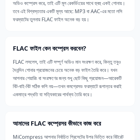
অডিও কম্প্রেস করে, তাই এটি মূল রেকর্ডিংয়ের সাথে হুবহু একই শোনায়।
তবে এই বিশ্বস্ততার একটি মূল্য আছে: MP3 বা AAC-এর মতো লসি
ফরম্যাটের তুলনায় FLAC ফাইল অনেক বড় হয়।
FLAC ফাইল কেন কম্প্রেস করবেন?
FLAC লসলেস, তাই এটি সম্পূর্ণ অডিও মান সংরক্ষণ করে, কিন্তু তবুও
দৈনন্দিন শোনার প্রয়োজনের চেয়ে অনেক বড় ফাইল তৈরি করে। যখন
আপনার শেয়ারিং বা সংরক্ষণের জন্য শুধু ছোট কিছু প্রয়োজন—আরেকটি
বিট-বাই-বিট সঠিক কপি নয়—তখন কমপ্রেসড ফরম্যাটে রূপান্তর করাই
একমাত্র পদ্ধতি যা সত্যিকারের পার্থক্য তৈরি করে।
আমাদের FLAC কম্প্রেসর কীভাবে কাজ করে
MiCompress আপনার নির্বাচিত প্রিসেটের উপর ভিত্তি করে বিটরেট