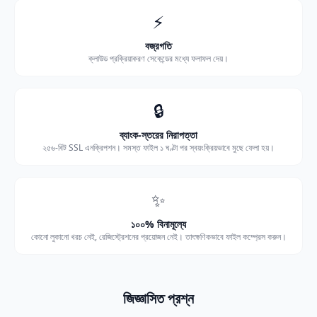
⚡
বজ্রগতি
ক্লাউড প্রক্রিয়াকরণ সেকেন্ডের মধ্যে ফলাফল দেয়।
🔒
ব্যাংক-স্তরের নিরাপত্তা
২৫৬-বিট SSL এনক্রিপশন। সমস্ত ফাইল ১ ঘণ্টা পর স্বয়ংক্রিয়ভাবে মুছে ফেলা হয়।
✨
১০০% বিনামূল্যে
কোনো লুকানো খরচ নেই, রেজিস্ট্রেশনের প্রয়োজন নেই। তাৎক্ষণিকভাবে ফাইল কম্প্রেস করুন।
জিজ্ঞাসিত প্রশ্ন