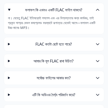
ফলাফল কি এখনও একটি FLAC ফাইল থাকবে?
না। যেহেতু FLAC ইতিমধ্যেই লসলেস এবং এর বিশ্বস্ততার জন্য কার্যকর, তাই
প্রকৃত সাশ্রয় কেবল কমপ্রেসড ফরম্যাটে রূপান্তর থেকেই আসে—ফলাফল একটি
উচ্চ-মানের MP3।
FLAC কতটা ছোট হতে পারে?
আমার কি মূল FLAC রাখা উচিত?
সর্বোচ্চ ফাইলের আকার কত?
এটি কি অডিওর দৈর্ঘ্য পরিবর্তন করে?