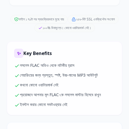
ফাইল ১ ঘণ্টা পর স্বয়ংক্রিয়ভাবে মুছে যায়
২৫৬-বিট SSL এনক্রিপ্টেড সংযোগ
১০০% বিনামূল্যে। কোনো ওয়াটারমার্ক নেই।
✨
Key Benefits
লসলেস FLAC অডিও থেকে নাটকীয় হ্রাস
শেয়ারিংয়ের জন্য প্রস্তুত, স্পষ্ট, উচ্চ-মানের MP3 আউটপুট
কখনো কোনো ওয়াটারমার্ক নেই
প্রয়োজনে আপনার মূল FLAC-কে লসলেস মাস্টার হিসেবে রাখুন
ইনস্টল করার কোনো সফটওয়্যার নেই