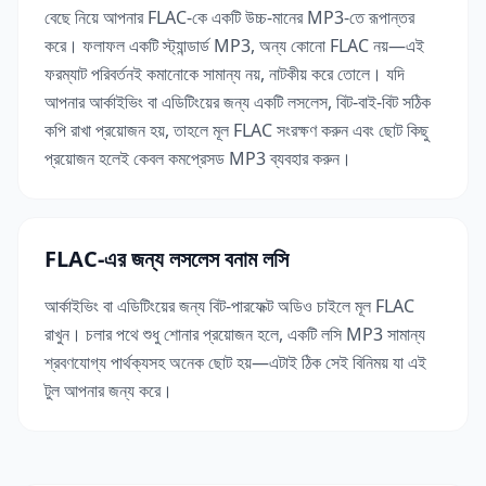
বেছে নিয়ে আপনার FLAC-কে একটি উচ্চ-মানের MP3-তে রূপান্তর
করে। ফলাফল একটি স্ট্যান্ডার্ড MP3, অন্য কোনো FLAC নয়—এই
ফরম্যাট পরিবর্তনই কমানোকে সামান্য নয়, নাটকীয় করে তোলে। যদি
আপনার আর্কাইভিং বা এডিটিংয়ের জন্য একটি লসলেস, বিট-বাই-বিট সঠিক
কপি রাখা প্রয়োজন হয়, তাহলে মূল FLAC সংরক্ষণ করুন এবং ছোট কিছু
প্রয়োজন হলেই কেবল কমপ্রেসড MP3 ব্যবহার করুন।
FLAC-এর জন্য লসলেস বনাম লসি
আর্কাইভিং বা এডিটিংয়ের জন্য বিট-পারফেক্ট অডিও চাইলে মূল FLAC
রাখুন। চলার পথে শুধু শোনার প্রয়োজন হলে, একটি লসি MP3 সামান্য
শ্রবণযোগ্য পার্থক্যসহ অনেক ছোট হয়—এটাই ঠিক সেই বিনিময় যা এই
টুল আপনার জন্য করে।