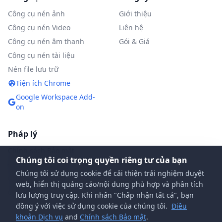
Công cụ nén ảnh
Giới thiệu
Công cụ nén Video
Liên hệ
Công cụ nén âm thanh
Gói & Giá
Công cụ nén tài liệu
Nén file lưu trữ
Tiện ích Chrome
Google Workspace Add-
on
Pháp lý
Chính sách Bảo mật
Chúng tôi coi trọng quyền riêng tư của bạn
Điều khoản Dịch vụ
Chúng tôi sử dụng cookie để cải thiện trải nghiệm duyệt
Chính sách DMCA
web, hiển thị quảng cáo/nội dung phù hợp và phân tích
Câu hỏi
lưu lượng truy cập. Khi nhấn "Chấp nhận tất cả", bạn
đồng ý với việc sử dụng cookie của chúng tôi.
Điều
khoản Dịch vụ
and
Chính sách Bảo mật
.