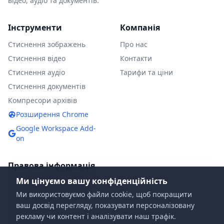
відео, аудіо та документів.
Інструменти
Компанія
Стиснення зображень
Про нас
Стиснення відео
Контакти
Стиснення аудіо
Тарифи та ціни
Стиснення документів
Компресори архівів
Розширення Chrome
Google Workspace Add-
on
Правова інформація
Ми цінуємо вашу конфіденційність
Політика конфіденційності
Ми використовуємо файли cookie, щоб покращити
Умови використання
ваш досвід перегляду, показувати персоналізовану
Політика DMCA
рекламу чи контент і аналізувати наш трафік.