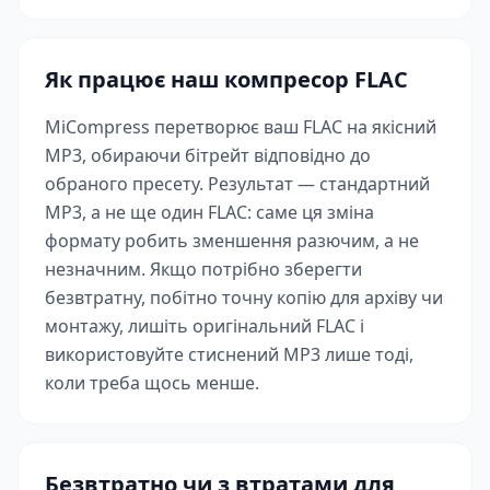
Як працює наш компресор FLAC
MiCompress перетворює ваш FLAC на якісний
MP3, обираючи бітрейт відповідно до
обраного пресету. Результат — стандартний
MP3, а не ще один FLAC: саме ця зміна
формату робить зменшення разючим, а не
незначним. Якщо потрібно зберегти
безвтратну, побітно точну копію для архіву чи
монтажу, лишіть оригінальний FLAC і
використовуйте стиснений MP3 лише тоді,
коли треба щось менше.
Безвтратно чи з втратами для