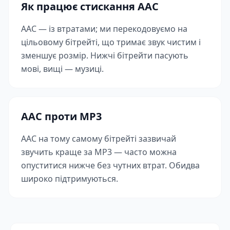
Як працює стискання AAC
AAC — із втратами; ми перекодовуємо на
цільовому бітрейті, що тримає звук чистим і
зменшує розмір. Нижчі бітрейти пасують
мові, вищі — музиці.
AAC проти MP3
AAC на тому самому бітрейті зазвичай
звучить краще за MP3 — часто можна
опуститися нижче без чутних втрат. Обидва
широко підтримуються.