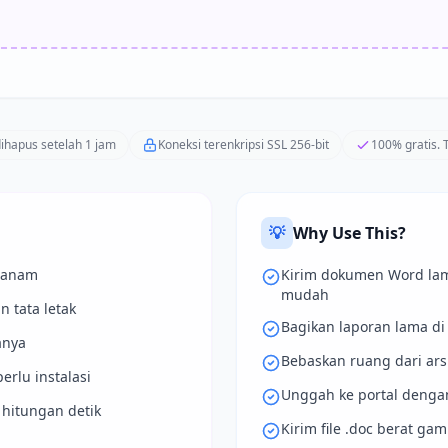
dihapus setelah 1 jam
Koneksi terenkripsi SSL 256-bit
100% gratis.
💡
Why Use This?
tanam
Kirim dokumen Word lam
mudah
 tata letak
Bagikan laporan lama d
anya
Bebaskan ruang dari ar
erlu instalasi
Unggah ke portal dengan
hitungan detik
Kirim file .doc berat ga