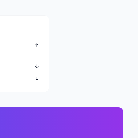
↓
↓
↓