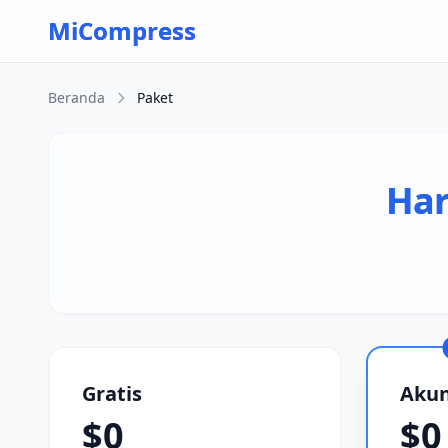
Skip to main content
MiCompress
Beranda
Paket
Har
Gratis
Akun
$0
$