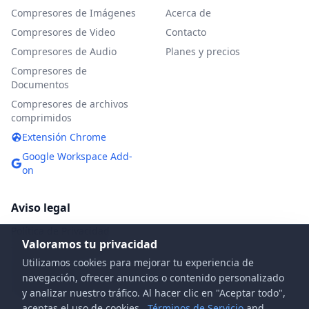
Compresores de Imágenes
Acerca de
Compresores de Video
Contacto
Compresores de Audio
Planes y precios
Compresores de
Documentos
Compresores de archivos
comprimidos
Extensión Chrome
Google Workspace Add-
on
Aviso legal
Política de Privacidad
Valoramos tu privacidad
Términos de Servicio
Utilizamos cookies para mejorar tu experiencia de
Política DMCA
navegación, ofrecer anuncios o contenido personalizado
Preguntas Frecuentes
y analizar nuestro tráfico. Al hacer clic en "Aceptar todo",
aceptas el uso de cookies.
Términos de Servicio
and