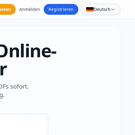
esten
Anmelden
Registrieren
Deutsch
Online-
r
DFs sofort.
g.