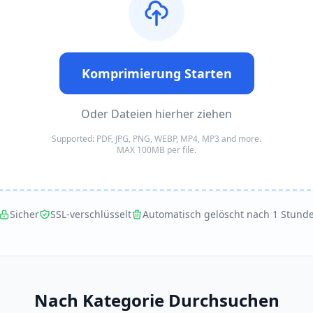
Komprimierung Starten
Oder Dateien hierher ziehen
Supported: PDF, JPG, PNG, WEBP, MP4, MP3 and more.
MAX 100MB per file.
Sicher
SSL-verschlüsselt
Automatisch gelöscht nach 1 Stund
Nach Kategorie Durchsuchen