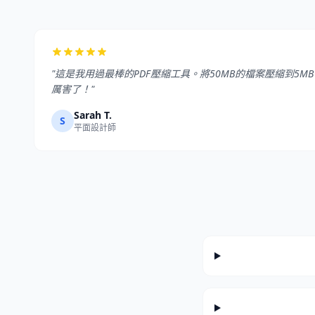
"這是我用過最棒的PDF壓縮工具。將50MB的檔案壓縮到5
厲害了！"
Sarah T.
S
平面設計師