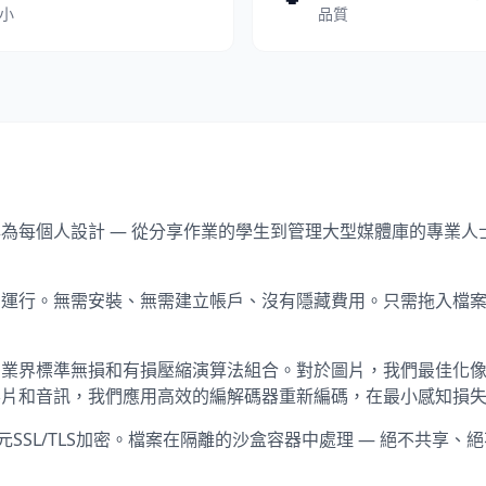
小
品質
台，專為每個人設計 — 從分享作業的學生到管理大型媒體庫的專
覽器中運行。無需安裝、無需建立帳戶、沒有隱藏費用。只需拖入
製的業界標準無損和有損壓縮演算法組合。對於圖片，我們最佳化像
影片和音訊，我們應用高效的編解碼器重新編碼，在最小感知損
SSL/TLS加密。檔案在隔離的沙盒容器中處理 — 絕不共享