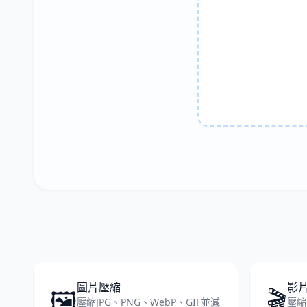
圖片壓縮
影
🖼️
🎬
壓縮JPG、PNG、WebP、GIF並減
壓縮