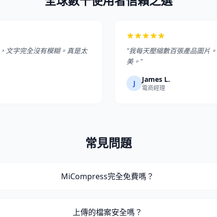
全球數千使用者信賴之選
MB，文字完全沒有模糊。真是太
"我每天壓縮數百張產品圖片。M
美。"
James L.
J
電商經理
常見問題
MiCompress完全免費嗎？
上傳的檔案安全嗎？