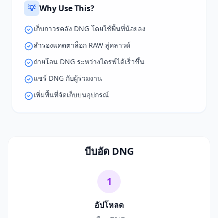
💡
Why Use This?
เก็บถาวรคลัง DNG โดยใช้พื้นที่น้อยลง
สำรองแคตตาล็อก RAW สู่คลาวด์
ถ่ายโอน DNG ระหว่างไดรฟ์ได้เร็วขึ้น
แชร์ DNG กับผู้ร่วมงาน
เพิ่มพื้นที่จัดเก็บบนอุปกรณ์
บีบอัด DNG
1
อัปโหลด