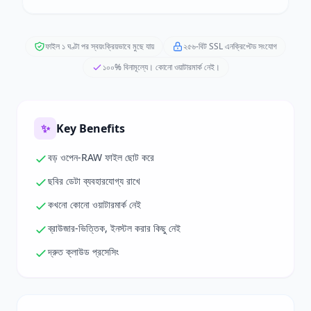
ফাইল ১ ঘণ্টা পর স্বয়ংক্রিয়ভাবে মুছে যায়
২৫৬-বিট SSL এনক্রিপ্টেড সংযোগ
১০০% বিনামূল্যে। কোনো ওয়াটারমার্ক নেই।
✨
Key Benefits
বড় ওপেন-RAW ফাইল ছোট করে
ছবির ডেটা ব্যবহারযোগ্য রাখে
কখনো কোনো ওয়াটারমার্ক নেই
ব্রাউজার-ভিত্তিক, ইনস্টল করার কিছু নেই
দ্রুত ক্লাউড প্রসেসিং