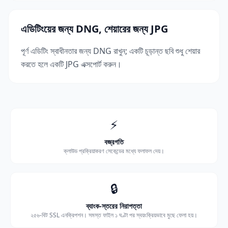
এডিটিংয়ের জন্য DNG, শেয়ারের জন্য JPG
পূর্ণ এডিটিং স্বাধীনতার জন্য DNG রাখুন; একটি চূড়ান্ত ছবি শুধু শেয়ার
করতে হলে একটি JPG এক্সপোর্ট করুন।
⚡
বজ্রগতি
ক্লাউড প্রক্রিয়াকরণ সেকেন্ডের মধ্যে ফলাফল দেয়।
🔒
ব্যাংক-স্তরের নিরাপত্তা
২৫৬-বিট SSL এনক্রিপশন। সমস্ত ফাইল ১ ঘণ্টা পর স্বয়ংক্রিয়ভাবে মুছে ফেলা হয়।