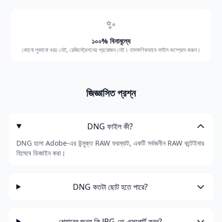
✨
১০০% বিনামূল্যে
কোনো লুকানো খরচ নেই, রেজিস্ট্রেশনের প্রয়োজন নেই। তাৎক্ষণিকভাবে ফাইল কম্প্রেস করুন।
জিজ্ঞাসিত প্রশ্ন
DNG ফাইল কী?
DNG হলো Adobe-এর উন্মুক্ত RAW ফরম্যাট, একটি সর্বজনীন RAW কন্টেইনার
হিসেবে ডিজাইন করা।
DNG কতটা ছোট হতে পারে?
শেয়ারের জন্য কি JPG-তে এক্সপোর্ট করব?