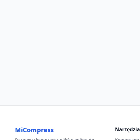
MiCompress
Narzędzia
Darmowy kompresor plików online do
Kompresory