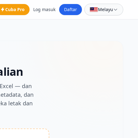
Cuba Pro
Log masuk
Daftar
Melayu
lian
Excel — dan
etadata, dan
ka letak dan