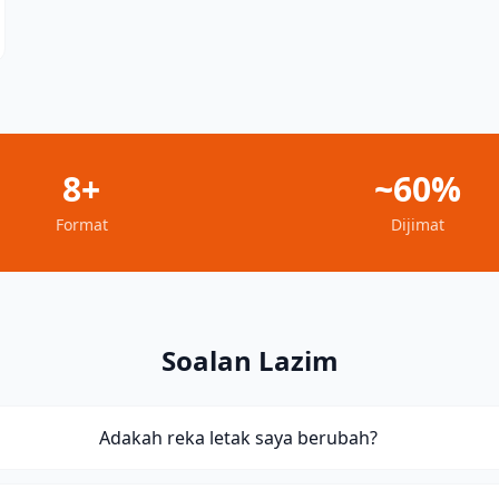
8+
~60%
Format
Dijimat
Soalan Lazim
Adakah reka letak saya berubah?