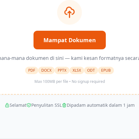
Mampat Dokumen
ana-mana dokumen di sini — kami kesan formatnya secar
PDF
DOCX
PPTX
XLSX
ODT
EPUB
Max 100MB per file • No signup required
Selamat
Penyulitan SSL
Dipadam automatik dalam 1 jam