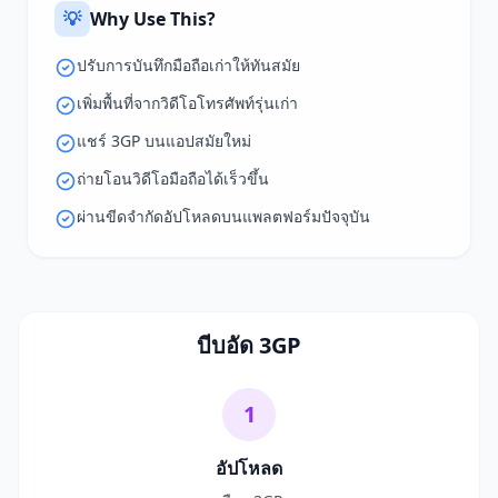
💡
Why Use This?
ปรับการบันทึกมือถือเก่าให้ทันสมัย
เพิ่มพื้นที่จากวิดีโอโทรศัพท์รุ่นเก่า
แชร์ 3GP บนแอปสมัยใหม่
ถ่ายโอนวิดีโอมือถือได้เร็วขึ้น
ผ่านขีดจำกัดอัปโหลดบนแพลตฟอร์มปัจจุบัน
บีบอัด 3GP
1
อัปโหลด