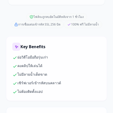
ไฟล์จะถูกลบอัตโนมัติหลังจาก 1 ชั่วโมง
การเชื่อมต่อเข้ารหัส SSL 256 บิต
100% ฟรี ไม่มีลายน้ำ
✨
Key Benefits
ย่อวิดีโอมือถือรุ่นเก่า
คงคลิปให้เล่นได้
ไม่มีลายน้ำเด็ดขาด
เซิร์ฟเวอร์เข้ารหัสบนคลาวด์
ไม่ต้องติดตั้งแอป