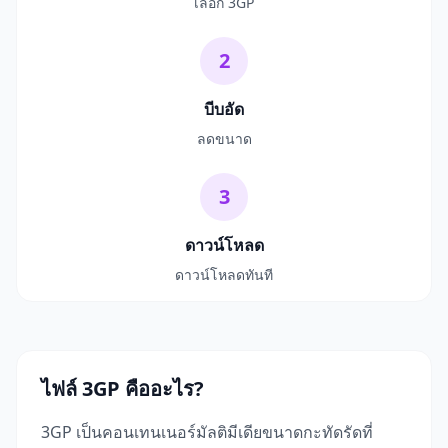
เลือก 3GP
2
บีบอัด
ลดขนาด
3
ดาวน์โหลด
ดาวน์โหลดทันที
ไฟล์ 3GP คืออะไร?
3GP เป็นคอนเทนเนอร์มัลติมีเดียขนาดกะทัดรัดที่